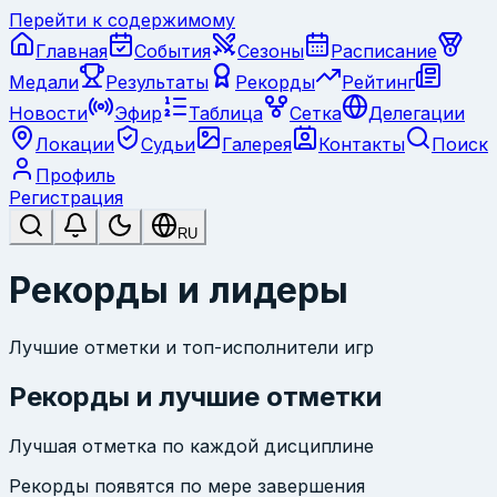
Перейти к содержимому
Главная
События
Сезоны
Расписание
Медали
Результаты
Рекорды
Рейтинг
Новости
Эфир
Таблица
Сетка
Делегации
Локации
Судьи
Галерея
Контакты
Поиск
Профиль
Регистрация
RU
Рекорды и лидеры
Лучшие отметки и топ-исполнители игр
Рекорды и лучшие отметки
Лучшая отметка по каждой дисциплине
Рекорды появятся по мере завершения